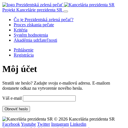
Projekt Kancelárie prezidenta SR
Čo je Prezidentská zelená pečať?
Proces získania pečate
Kritéria
Systém hodnotenia
Akadémia udržateľnosti
Prihlásenie
Registrácia
Môj účet
Stratili ste heslo? Zadajte svoju e-mailovú adresu. E-mailom
dostanete odkaz na vytvorenie nového hesla.
Váš e-mail
© 2026 Kancelária prezidenta SR
Facebook
Youtube
Twitter
Instagram
Linkedin