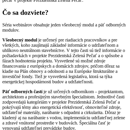
pečať v projekte Prezidentská Zelená Pečať.
Čo sa dozviete?
Séria webinárov obsahuje jeden všeobecný modul a päť odborných
modulov.
Všeobecný modul
je určeneý pre riadiacich pracovníkov a pre
všetkých, koho zaujímajú základné informácie o udržateľnom a
uhlíkovo neutrálnom stavebníctve. V tejto časti sú tiež informácie o
požiadavkách v projekte Prezidentská Zelená Pečať a o spôsobe a
fázach hodnotenia projektu. Vysvetlené sú možné zdroje
financovania z európskych a domácich zdrojov, pričom dôraz sa
kladie na Plán obnovy a odolnosti a na Európske štrukturálne a
investičné fondy. Tiež je vysvetlená legislatíva, ktorá sa týka
energetickej hospodárnosti budov a udržateľnosti.
Päť odborných častí
je už určených odborníkom – projektantom,
architektom a profesijným stavebným špecialistom. Jednotlivé časti
zodpovedajú kategóriám v projekte Prezidentská Zelená Pečať a
pokrývajú témy ako energetická efektívnosť, obnoviteľné zdroje,
udržateľné materiály, narábanie s odpadmi a cirkularita. Dôraz je
kladený aj na narábanie s vodou, implementáciu udržateľnej zelene
a zdravé vnútorné prostredie v budovách. Špeciálna časť je
venovaná udržateľnej prevádzke budov.